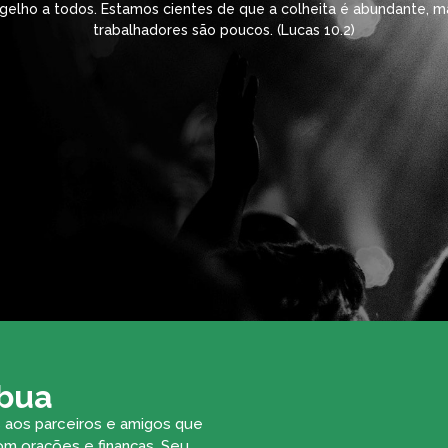
gelho a todos. Estamos cientes de que a colheita é abundante, m
trabalhadores são poucos. (Lucas 10.2)
ibua
aos parceiros e amigos que
m orações e finanças. Seu