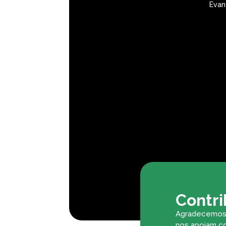
Evan
Contr
Agradecemos 
nos apoiam co