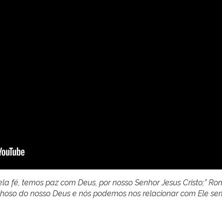
 pela fé, temos paz com Deus, por nosso Senhor Jesus Cristo;” R
hoso do nosso Deus e nós podemos nos relacionar com Ele s