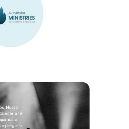
vos. Nosso
alecer a fé
rajamos o
de pregar o