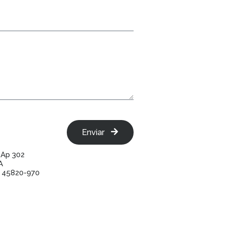
Enviar
 Ap 302
A
P 45820-970