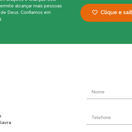
ermite alcançar mais pessoas
Clique e sai
a de Deus. Confiamos em
.
e
lavra