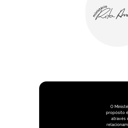
O Ministé
propósito 
através 
relacionam